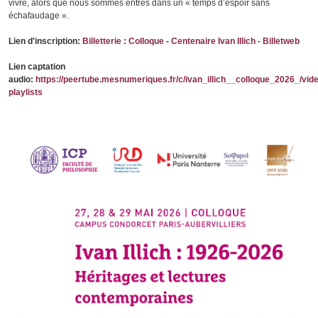
vivre, alors que nous sommes entrés dans un « temps d’espoir sans
échafaudage ».
Lien d'inscription:
Billetterie : Colloque - Centenaire Ivan Illich - Billetweb
Lien captation
audio:
https://peertube.mesnumeriques.fr/c/ivan_illich__colloque_2026_/vid
playlists