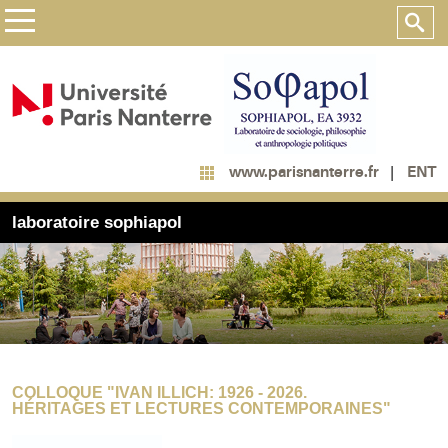
ENT
www.parisnanterre.fr
laboratoire sophiapol
COLLOQUE "IVAN ILLICH: 1926 - 2026.
HÉRITAGES ET LECTURES CONTEMPORAINES"