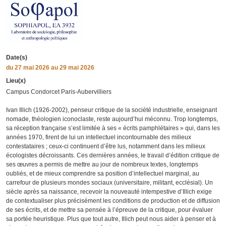
Date(s)
du
27 mai 2026
au 29 mai 2026
Lieu(x)
Campus Condorcet Paris-Aubervilliers
Ivan Illich (1926-2002), penseur critique de la société industrielle, enseignant
nomade, théologien iconoclaste, reste aujourd’hui méconnu. Trop longtemps,
sa réception française s’est limitée à ses « écrits pamphlétaires » qui, dans les
années 1970, firent de lui un intellectuel incontournable des milieux
contestataires ; ceux-ci continuent d’être lus, notamment dans les milieux
écologistes décroissants. Ces dernières années, le travail d’édition critique de
ses œuvres a permis de mettre au jour de nombreux textes, longtemps
oubliés, et de mieux comprendre sa position d’intellectuel marginal, au
carrefour de plusieurs mondes sociaux (universitaire, militant, ecclésial). Un
siècle après sa naissance, recevoir la nouveauté intempestive d’Illich exige
de contextualiser plus précisément les conditions de production et de diffusion
de ses écrits, et de mettre sa pensée à l’épreuve de la critique, pour évaluer
sa portée heuristique. Plus que tout autre, Illich peut nous aider à penser et à