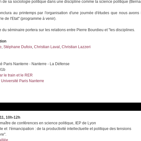
on de sa sociologie politique dans une discipline comme la science politique (Berna
nclura au printemps par l'organisation d'une journée d'études que nous avons in
rie de l'Etat" (programme à venir).
u séminaire portera sur les relations entre Pierre Bourdieu et "les disciplines.
tion
e
,
Stéphane Dufoix
,
Christian Laval
,
Christian Lazzeri
té Paris Nanterre - Nanterre - La Défense
201b
ar le train et le RER
Université Paris Nanterre
11, 10h-12h
 maître de conférences en science politique, IEP de Lyon
le et l'émancipation : de la productivité intellectuelle et politique des tensions
re".
illée