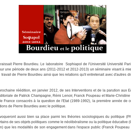
araissait Pierre Bourdieu. Le laboratoire Sophiapol de l'Université Université Par
sur une période de deux ans (2011-2012 et 2012-2013) un séminaire visant à m
 travail de Pierre Bourdieu ainsi que les relations qu'il entretenait avec d'autres di
prochaine réédition, en janvier 2012, de ses Interventions et de la parution aux E
 éditoriale de Patrick Champagne, Rémi Lenoir, Franck Poupeau et Marie-Christine
e France consacrés à la question de l'Etat (1989-1992), la première année de c
ions de Pierre Bourdieu avec le politique.
voqueront aussi bien sa place parmi les théories sociologiques du politique (Phi
rtains de ses objets politiques comme le néolibéralisme ou la politique éducative (C
n) que les modalités de son engagement dans l'espace public (Franck Poupeau 