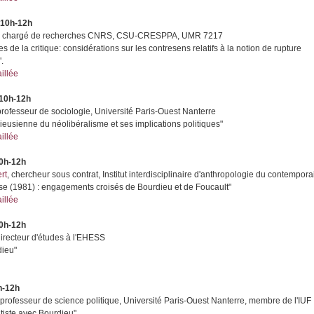
 10h-12h
, chargé de recherches CNRS, CSU-CRESPPA, UMR 7217
 de la critique: considérations sur les contresens relatifs à la notion de rupture
.
illée
 10h-12h
professeur de sociologie, Université Paris-Ouest Nanterre
ieusienne du néolibéralisme et ses implications politiques"
illée
10h-12h
rt
, chercheur sous contrat, Institut interdisciplinaire d'anthropologie du contempora
aise (1981) : engagements croisés de Bourdieu et de Foucault"
aillée
10h-12h
directeur d'études à l'EHESS
dieu"
h-12h
 professeur de science politique, Université Paris-Ouest Nanterre, membre de l'IUF
itiste avec Bourdieu"