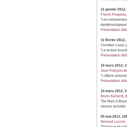
21 janvier 2012,
Franck Poupeau
"Les mésaventures
épistémologique"
Présentation déta
11 février 2012,
Christian Laval, 
"La lecture bourd
Présentation déta
10 mars 2012, 
Jean-François Be
"L'affaire polon
Présentation dét
24 mars 2012, 
Bruno Karsenti
, 
"De Marx à Bour
séance annulée
05 mai 2012, 10
Bernard Lacroix
,
"Dialogue de pol