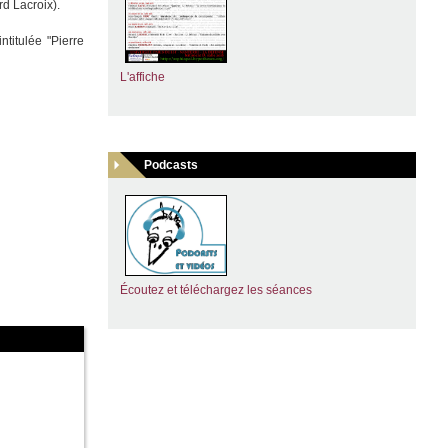
rd Lacroix).
titulée "Pierre
L'affiche
Podcasts
Écoutez et téléchargez les séance
s