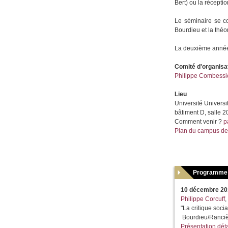
Bert) ou la récepti
Le séminaire se co
Bourdieu et la théo
La deuxième année d
Comité d'organisa
Philippe Combessi
Lieu
Université Universi
bâtiment D, salle 
Comment venir ?
p
Plan du campus de 
Programme
10 décembre 20
Philippe Corcuff
,
"La critique socia
Bourdieu/Ranciè
Présentation déta