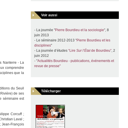
Voir aussi
- La journée "
Pierre Bourdieu et la sociologie
", 8
juin 2013
- Le séminaire 2012-2013 "
Pierre Bourdieu et les
disciplines
"
- La journée d’études
“Lire
Sur l’État
de Bourdieu”
, 2
juin 2012
- "
Actualités Bourdieu - publications, événements et
is Nanterre - La
revue de presse"
ieux comprendre
sciplines que la
ditions du Seuil
Télécharger
 Rivière) de ses
e séminaire est
lippe Corcuff ;
hristian Laval ;
; Jean-François