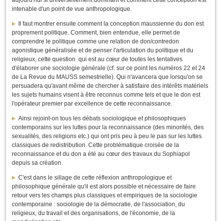
aujourd'hui si universellement dominant et comment cette conception est
intenable d'un point de vue anthropologique.
Il faut montrer ensuite comment la conception maussienne du don est
proprement politique. Comment, bien entendue, elle permet de
comprendre le politique comme une relation de don/contredon
agonistique généralisée et de penser l'articulation du politique et du
religieux, cette question qui est au cœur de toutes les tentatives
d'élaborer une sociologie générale (cf. sur ce point les numéros 22 et 24
de
La Revue du MAUSS semestrielle
). Qui n'avancera que lorsqu'on se
persuadera qu'avant même de chercher à satisfaire des intérêts matériels
les sujets humains visent à être
reconnus
comme tels et que le don est
l'opérateur premier par excellence de cette reconnaissance.
Ainsi rejoint-on tous les débats sociologique et philosophiques
contemporains sur les luttes pour la reconnaissance (des minorités, des
sexualités, des religions etc.) qui ont pris peu à peu le pas sur les luttes
classiques de redistribution. Cette problématique croisée de la
reconnaissance et du don a été au cœur des travaux du Sophiapol
depuis sa création.
C'est dans le sillage de cette réflexion anthropologique et
philosophique générale qu'il est alors possible et nécessaire de faire
retour vers les champs plus classiques et empiriques de la sociologie
contemporaine : sociologie de la démocratie, de l'association, du
religieux, du travail et des organisations, de l'économie, de la