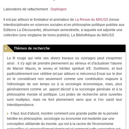
Laboratoire de rattachement :
Sophiapol
Il est par ailleurs le fondateur et animateur de
La Revue du MAUSS
(revue
interdisciplinaire en sciences sociales et en philosophie politique publiée aux
Editions La Découverte), désormais semestrielle, à laquelle est adjointe une
collection (une vingtaine de livres publiés),
La Bibliothèque du MAUSS
.
Thèmes de recherche
Le fil rouge qui relie ses divers travaux ou ouvrages peut s'exprimer
ainsi : il s'y agit de prendre pleinement au sérieux et d'actualiser l'œuvre
de Marcel Mauss, le neveu et héritier spirituel d'E. Durkheim, et tout
particulièrement son célèbre (et par ailleurs si méconnu)
Essai sur le don
en le considérant non seulement comme une contribution majeure à
l'ethnologie de son temps ou à la sociologie économique, mais, plus
généralement comme un apport décisif à la sociologie générale et à la
philosophie morale et politique. Les pistes de recherche ainsi ouvertes
sont multiples, mais ne font pleinement sens que si l'on saisit leur
interdépendance :
Il faut, tout d'abord, montrer comment une grande partie de la pensée
héritée en philosophie, sociologie ou économie est modelée par une
conception utilitariste du monde, qui est à la racine de l'économisme