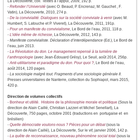
La Découverte, coll. Textes à l’appui, 2009, 192 p.
-
Refonder l’Université
(avec O. Beaud, P. Encrenaz, M. Gauchet , F.
Vatin), La Découverte, 2010, 274 p.
-
De la convivialité. Dialogues sur la société conviviale à venir
(avec M.
Humbert, S. Latouche et P. Viveret), La Découverte, 2011, 191p.
-
Pour un manifeste du convivialisme
, Le Bord de l’eau, 2011, 118 p.
-
L’idée même de richesse
, La Découverte, 2012, 143 p.
-
Manifeste convivialiste. Déclaration d’interdépendance
(Ed.), Le Bord de
l’eau, juin 2013.
-
La Révolution du don. Le management repensé à la lumière de
l’anthropologie
(avec Jean-Édouard Grésy), Le Seuil, août 2014, 256p.
-
Anti-utilitarisme et paradigme du don. Pour quoi ?
, Le Bord de l’eau,
août 2014, 120 pages.
-
La sociologie malgré tout. Fragments d’une sociologie générale II
.
Presses universitaires de Nanterre, collection du Sophiapol, mars 2015,
420 p.
Direction de volumes collectifs
-
Bonheur et utilité. Histoire de la philosophie morale et politique
(Sous la
direction de Alain Caillé, Christian Lazzeri et Michel Senellart), La
Découverte, 750 pages, octobre 2001 (traductions en portugaise et en
brésilien)
-
Quelle démocratie voulons-nous ? Pièces pour un débat
(sous la
direction de Alain Caillé), La Découverte, Sur le vif, janvier 2006, 142 p.
-
La quête de reconnaissance, nouveau phénomène social total
(sous la