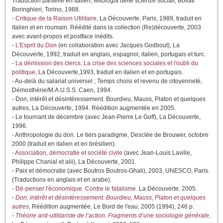
Traduction partielle en Italien,
Mitologia delle scienze sociali
, Bollati
Boringhieri, Torino, 1988.
-
Critique de la Raison Utilitaire
,
La Découverte, Paris, 1989, traduit en
italien et en roumain. Réédité dans la collection (Re)découverte, 2003
avec avant-propos et postface inédits.
-
L'Esprit du Don
(en collaboration avec Jacques Godbout), La
Découverte, 1992, traduit en anglais, espagnol, italien, portugais et turc.
-
La démission des clercs. La crise des sciences sociales et l'oubli du
politique
,
La Découverte,1993, traduit en italien et en portugais.
- Au-delà du salariat universel ; Temps choisi et revenu de citoyenneté,
Démosthène/M.A.U.S.S. Caen, 1994.
- Don, intérêt et désintéressement. Bourdieu, Mauss, Platon et quelques
autre
s, La Découverte, 1994. Réédition augmentée en 2005.
- Le tournant de décembre
(avec Jean-Pierre Le Goff), La Découverte,
1996.
- Anthropologie du don. Le tiers paradigme
, Desclée de Brouwer, octobre
2000 (traduit en italien et en brésilien).
-
Association, démocratie et société civile
(avec Jean-Louis Laville,
Philippe Chanial et
alii
), La Découverte, 2001.
- Paix et démocratie
(avec Boutros Boutros-Ghali), 2003, UNESCO, Paris.
(Traductions en anglais et en arabe).
-
Dé-penser l'économique. Contre le fatalisme
.
La Découverte, 2005.
-
Don, intérêt et désintéressement. Bourdieu, Mauss, Platon et quelques
autres
, Réédition augmentée, Le Bord de l'eau, 2005 (1994), 246 p.
-
Théorie anti-utilitariste de l’action. Fragments d’une sociologie générale
,