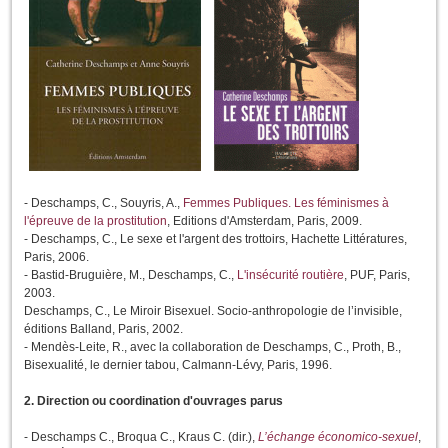
- Deschamps, C., Souyris, A.,
Femmes Publiques. Les féminismes à
l'épreuve de la prostitution
, Editions d'Amsterdam, Paris, 2009.
- Deschamps, C.,
Le sexe et l'argent des trottoirs
, Hachette Littératures,
Paris, 2006.
- Bastid-Bruguière, M., Deschamps, C.,
L'insécurité routière
, PUF, Paris,
2003.
Deschamps, C.,
Le Miroir Bisexuel. Socio-anthropologie de l’invisible
,
éditions Balland, Paris, 2002.
- Mendès-Leite, R., avec la collaboration de Deschamps, C., Proth, B.,
Bisexualité, le dernier tabou
, Calmann-Lévy, Paris, 1996.
2. Direction ou coordination d'ouvrages parus
- Deschamps C., Broqua C., Kraus C. (dir.),
L’échange économico-sexuel
,