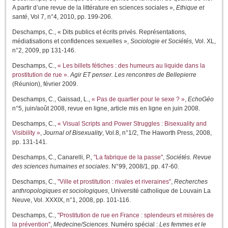
A partir d’une revue de la littérature en sciences sociales »,
Ethique et
santé
, Vol 7, n°4, 2010, pp. 199-206.
Deschamps, C., « Dits publics et écrits privés. Représentations,
médiatisations et confidences sexuelles »,
Sociologie et Sociétés,
Vol. XL,
n°2, 2009, pp 131-146.
Deschamps, C.,
« Les billets fétiches : des humeurs au liquide dans la
prostitution de rue »
.
Agir ET penser. Les rencontres de Bellepierre
(Réunion), février 2009.
Deschamps, C., Gaissad, L.,
« Pas de quartier pour le sexe ? »
,
EchoGéo
n°5, juin/août 2008, revue en ligne, article mis en ligne en juin 2008.
Deschamps, C.,
« Visual Scripts and Power Struggles : Bisexuality and
Visibility »
,
Journal of Bisexuality
, Vol.8, n°1/2, The Haworth Press, 2008,
pp. 131-141.
Deschamps, C., Canarelli, P.,
"La fabrique de la passe"
,
Sociétés. Revue
des sciences humaines et sociales
. N°99, 2008/1, pp. 47-60.
Deschamps, C.,
"Ville et prostitution : rivales et riveraines"
,
Recherches
anthropologiques et sociologiques
, Université catholique de Louvain La
Neuve, Vol. XXXIX, n°1, 2008, pp. 101-116.
Deschamps, C.,
"Prostitution de rue en France : splendeurs et misères de
la prévention"
,
Medecine/Sciences
. Numéro spécial :
Les femmes et le