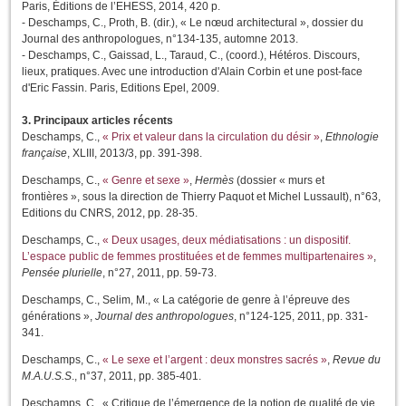
Paris, Éditions de l’EHESS, 2014, 420 p.
- Deschamps, C., Proth, B. (dir.), « Le nœud architectural », dossier du
Journal des anthropologues
, n°134-135, automne 2013.
- Deschamps, C., Gaissad, L., Taraud, C., (coord.),
Hétéros. Discours,
lieux, pratiques
. Avec une introduction d'Alain Corbin et une post-face
d'Eric Fassin. Paris, Editions Epel, 2009.
3. Principaux articles récents
Deschamps, C.,
« Prix et valeur dans la circulation du désir »
,
Ethnologie
française
, XLIII, 2013/3, pp. 391-398.
Deschamps, C.,
« Genre et sexe »
,
Hermès
(dossier « murs et
frontières », sous la direction de Thierry Paquot et Michel Lussault), n°63,
Editions du CNRS, 2012, pp. 28-35.
Deschamps, C.,
« Deux usages, deux médiatisations : un dispositif.
L’espace public de femmes prostituées et de femmes multipartenaires »
,
Pensée plurielle
, n°27, 2011, pp. 59-73.
Deschamps, C., Selim, M., « La catégorie de genre à l’épreuve des
générations »,
Journal des anthropologues
, n°124-125, 2011, pp. 331-
341.
Deschamps, C.,
« Le sexe et l’argent : deux monstres sacrés »
,
Revue du
M.A.U.S.S
., n°37, 2011, pp. 385-401.
Deschamps, C., « Critique de l’émergence de la notion de qualité de vie.