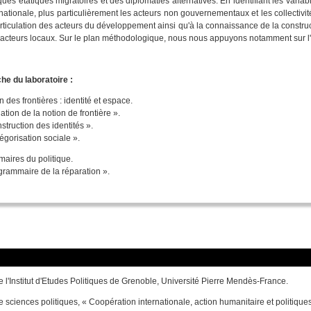
iques étatiques migratoires et des diplomaties alternatives. En identifiant les var
ernationale, plus particulièrement les acteurs non gouvernementaux et les collectivi
rticulation des acteurs du développement ainsi qu'à la connaissance de la constr
'acteurs locaux. Sur le plan méthodologique, nous nous appuyons notamment sur l
he du laboratoire :
n des frontières : identité et espace.
ation de la notion de frontière ».
truction des identités ».
égorisation sociale ».
maires du politique.
grammaire de la réparation ».
 l'Institut d'Etudes Politiques de Grenoble, Université Pierre Mendès-France.
e sciences politiques, « Coopération internationale, action humanitaire et politiq