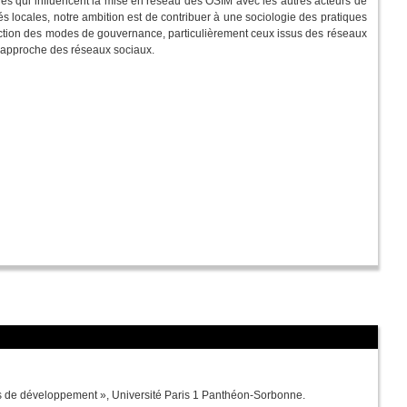
iables qui influencent la mise en réseau des OSIM avec les autres acteurs de
tés locales, notre ambition est de contribuer à une sociologie des pratiques
uction des modes de gouvernance, particulièrement ceux issus des réseaux
'approche des réseaux sociaux.
ues de développement », Université Paris 1 Panthéon-Sorbonne.