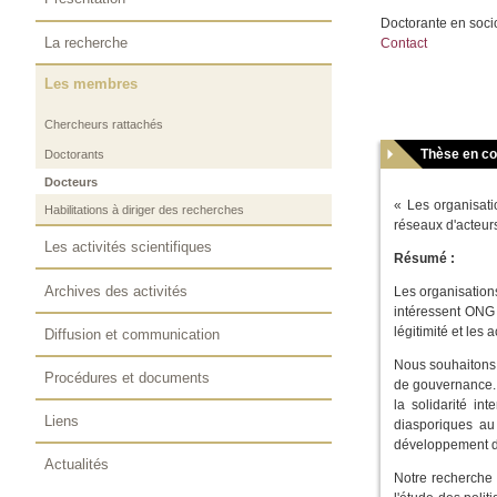
Doctorante en soci
La recherche
Contact
Les membres
Chercheurs rattachés
Thèse en c
Doctorants
Docteurs
« Les organisati
Habilitations à diriger des recherches
réseaux d'acteur
Les activités scientifiques
Résumé :
Archives des activités
Les organisations
intéressent ONG 
légitimité et les
Diffusion et communication
Nous souhaitons 
Procédures et documents
de gouvernance. 
la solidarité in
Liens
diasporiques au
développement de
Actualités
Notre recherche s