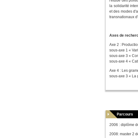
l'étude des polit
la solidarité int
et des modes d'a
transnationaux d
Axes de recherc
Axe 2 : Productio
sous-axe 1 « Vari
sous-axe 3 « Cons
sous-axe 4 « Cat
Axe 4 : Les gram
sous-axe 3 « La 
Parcours
2006 : diplôme de
2008: master 2 d