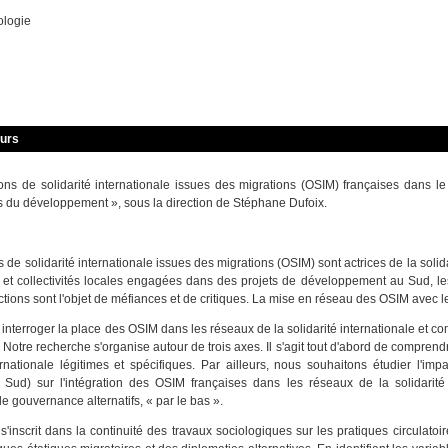
ologie
ours
ons de solidarité internationale issues des migrations (OSIM) françaises dans le
s du développement », sous la direction de Stéphane Dufoix.
 de solidarité internationale issues des migrations (OSIM) sont actrices de la solid
et collectivités locales engagées dans des projets de développement au Sud, les
 actions sont l'objet de méfiances et de critiques. La mise en réseau des OSIM avec l
interroger la place des OSIM dans les réseaux de la solidarité internationale et 
Notre recherche s'organise autour de trois axes. Il s'agit tout d'abord de compre
ternationale légitimes et spécifiques. Par ailleurs, nous souhaitons étudier l'im
 Sud) sur l'intégration des OSIM françaises dans les réseaux de la solidarité
 gouvernance alternatifs, « par le bas ».
'inscrit dans la continuité des travaux sociologiques sur les pratiques circulatoir