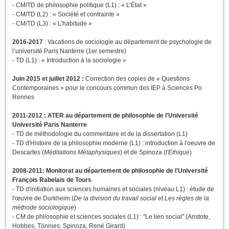
- CM/TD de philosophie politique (L1) : « L’État »
- CM/TD (L2) : « Société et contrainte »
- CM/TD (L3) : « L’habitude »
2016-2017
: Vacations de sociologie au département de psychologie de
l’université Paris Nanterre (1er semestre)
- TD (L1) : « Introduction à la sociologie »
Juin 2015 et juillet 2012 :
Correction des copies de « Questions
Contemporaines » pour le concours commun des IEP à Sciences Po
Rennes
2011-2012 : ATER au département de philosophie de l'Université
Université Paris Nanterre
- TD de méthodologie du commentaire et de la dissertation (L1)
- TD d'Histoire de la philosophie moderne (L1) : introduction à l'oeuvre de
Descartes (
Méditations Métaphysiques
) et de Spinoza (
l'Ethique
)
2008-2011: Monitorat au département de philosophie de l'Université
François Rabelais de Tours
- TD d'initiation aux sciences humaines et sociales (niveau L1) : étude de
l'œuvre de Durkheim (
De la division du travail social
et
Les règles de la
méthode sociologique
)
- CM de philosophie et sciences sociales (L1) : "Le lien social" (Aristote,
Hobbes, Tönnies, Spinoza, René Girard)