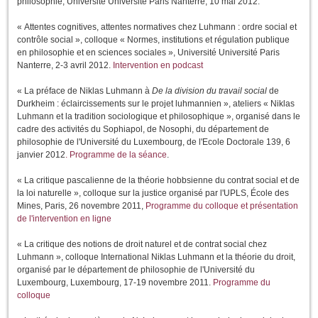
philosophie, Université Université Paris Nanterre, 10 mai 2012.
« Attentes cognitives, attentes normatives chez Luhmann : ordre social et
contrôle social », colloque «
Normes, institutions et régulation publique
en philosophie et en sciences
sociales »
, Université Université Paris
Nanterre, 2-3 avril 2012.
Intervention en podcast
« La préface de Niklas Luhmann à
De la division du travail social
de
Durkheim : éclaircissements sur le projet luhmannien », ateliers « Niklas
Luhmann et la tradition sociologique et philosophique », organisé dans le
cadre des activités du Sophiapol, de Nosophi, du département de
philosophie de l'Université du Luxembourg, de l'Ecole Doctorale 139, 6
janvier 2012
. Programme de la séance
.
« La critique pascalienne de la théorie hobbsienne du contrat social et de
la loi naturelle », colloque sur la justice organisé par l'UPLS, École des
Mines, Paris, 26 novembre 2011,
Programme du colloque et présentation
de l'intervention en ligne
« La critique des notions de droit naturel et de contrat social chez
Luhmann », colloque International Niklas Luhmann et la théorie du droit,
organisé par le département de philosophie de l'Université du
Luxembourg, Luxembourg, 17-19 novembre 2011.
Programme du
colloque