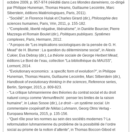
octobre 2009, p. 957-974 (réédité dans
Les Mondes darwiniens
, co-dirigé
par Philippe Huneman, Thomas Heams, Guillaume Lecointre, Marc
Siberstein, éditions Matériologiques, Paris, 2011).
- "Société", in Florence Hulak et Charles Girard (dir.),
Philosophie des
sciences humaines
, Paris, Vrin, 2011, p. 155-182.
- "Complexité, liberté négative, libéralisme", in Danièle Bourcier, Pierre
Mazzega et Romain Boulet (dir.),
Politiques publiques. Systèmes
complexes
, Paris, Hermann, 2012.
- "A propos de "Les implications sociologiques de la pensée de G. H.
Mead" de H. Blumer : La question du déterminisme social", in Alexis
Cukier, Eva Debray (dir.),
La théorie sociale de George Herbert Mead
,
éditions Le Bord de l’eau, collection "La bibliothèque du MAUSS",
Lormont, 2014.
- "Evolutionary economics : a specific form of evolution?", in Philippe
Huneman, Thomas Heams, Guillaume Lecointre, Marc Silberstein (dir.),
Handbook of evolutionary thinking in the sciences
, Reference series,
Berlin, Springer, 2015, p. 809-823.
- "La critique luhmannienne des théories du contrat social et du droit
naturel conçu comme Vernunftrecht : penser les limites de la raison
humaine", in Lukas Sosoe (dir.),
Le droit – un système social. Un
commentaire coopératif de Niklas Luhmann
, Georg Olms Verlag -
Europaea Memoria, 2015, p. 135-156.
- "Quel rôle pour les normes au sein des sociétés modernes ? La
reformulation luhmannienne du problème de la possibilité de l’ordre
social au prisme de la notion d’attente", in Thomas Boccon-Gibod et