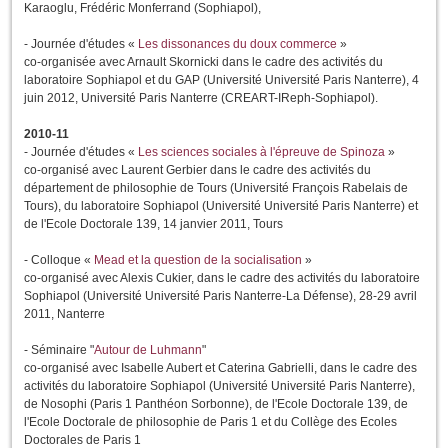
Karaoglu, Frédéric Monferrand (Sophiapol),
- Journée d'études «
Les dissonances du doux commerce
»
co-organisée avec Arnault Skornicki dans le cadre des activités du
laboratoire Sophiapol et du GAP (Université Université Paris Nanterre), 4
juin 2012, Université Paris Nanterre (CREART-IReph-Sophiapol).
2010-11
- Journée d'études «
Les sciences sociales à l'épreuve de Spinoza
»
co-organisé avec Laurent Gerbier dans le cadre des activités du
département de philosophie de Tours (Université François Rabelais de
Tours), du laboratoire Sophiapol (Université Université Paris Nanterre) et
de l'Ecole Doctorale 139, 14 janvier 2011, Tours
- Colloque «
Mead et la question de la socialisation
»
co-organisé avec Alexis Cukier, dans le cadre des activités du laboratoire
Sophiapol (Université Université Paris Nanterre-La Défense), 28-29 avril
2011, Nanterre
- Séminaire "
Autour de Luhmann
"
co-organisé avec Isabelle Aubert et Caterina Gabrielli, dans le cadre des
activités du laboratoire Sophiapol (Université Université Paris Nanterre),
de Nosophi (Paris 1 Panthéon Sorbonne), de l'Ecole Doctorale 139, de
l'Ecole Doctorale de philosophie de Paris 1 et du Collège des Ecoles
Doctorales de Paris 1