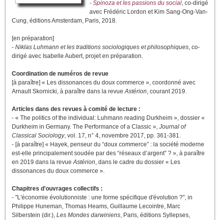
- Spinoza et
les passions du social
, co-dirigé
avec Frédéric Lordon et Kim Sang-Ong-Van-
Cung, éditions Amsterdam, Paris, 2018.
[en préparation]
-
Niklas Luhmann et les traditions sociologiques et philosophiques
, co-
dirigé avec Isabelle Aubert, projet en préparation.
Coordination de numéros de revue
[à paraître] « Les dissonances du doux commerce », coordonné avec
Arnault Skornicki, à paraître dans la revue
Astérion
, courant 2019.
Articles dans des revues à comité de lecture :
- « The politics of the individual: Luhmann reading Durkheim », dossier «
Durkheim in Germany. The Performance of a Classic »,
Journal of
Classical Sociology
, vol. 17, n° 4, novembre 2017, pp. 361-381.
- [à paraître] « Hayek, penseur du “doux commerce” : la société moderne
est-elle principalement soudée par des “réseaux d’argent” ? », à paraître
en 2019 dans la revue
Astérion
, dans le cadre du dossier « Les
dissonances du doux commerce ».
Chapitres d'ouvrages collectifs :
- "L'économie évolutionniste : une forme spécifique d'évolution ?", in
Philippe Huneman, Thomas Heams, Guillaume Lecointre, Marc
Silberstein (dir.),
Les Mondes darwiniens
, Paris, éditions Syllepses,