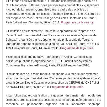
« La théorie des systèmes de N. Luhmann et la psychologie sociale de
G.H. Mead et de H. Blumer : des perspectives compatibles ?», séminaire
« Autour de Luhmann », organisé dans le cadre des activités du
Sophiapol, de Nosophi, de l'Ecole Doctorale 139, de l'Ecole Doctorale de
philosophie de Paris 1 et du Collège des Ecoles Doctorales de Paris 1,
Paris 1-Panthéon Sorbonne, 16 juin 2011
.
Programme de la séance
« L'imitation des sentiments : une critique spinoziste de l'approche de
René Girard » Journée d'études "Les sciences sociales à l'épreuve de
Spinoza", organisée par le département de philosophie de Tours, le
laboratoire Sophiapol, avec le soutien de l'UFR ASH de Tours, et de l'ED
139, Université de Tours, 14 janvier 2011.
Programme de la journée
« Complexité, liberté négative, libéralisme », Atelier "Complexité et
politiques publiques", organisé par l'ISC-PIF (Institut des Systèmes
Complexes Paris Île-de-France)
,
Paris, 23 et 24 septembre 2010.
Discutante lors de la table ronde sur le thème « la théorie des systèmes
en économie », journée d'études "Comment peut-on être systématique ?",
organisée par Elodie Cassan avec le soutien du CERPHI, du CHSPM et
de NOSOPHI, Paris, 26 juin 2010.
Programme de la journée
« La notion d'auto-organisation : la question du transfert de modèle des
sciences dures aux sciences sociales », séminaire de méthodologie de la
recherche en philosophie, organisé par le laboratoire Sophiapol