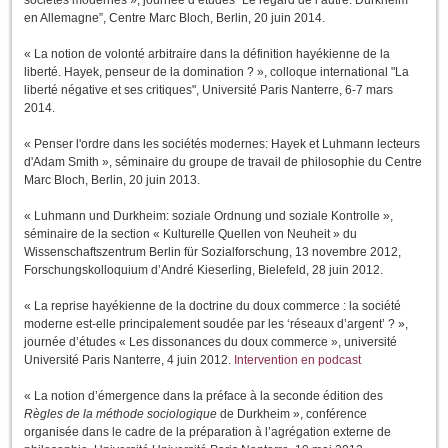
sociétés modernes », journée d’études “Le regard de l’autre. Durkheim
en Allemagne”, Centre Marc Bloch, Berlin, 20 juin 2014.
« La notion de volonté arbitraire dans la définition hayékienne de la
liberté. Hayek, penseur de la domination ? »,
colloque international "La
liberté négative et ses critiques", Université Paris Nanterre, 6-7 mars
2014.
« Penser l'ordre dans les sociétés modernes: Hayek et Luhmann lecteurs
d'Adam Smith », séminaire du groupe de travail de philosophie du Centre
Marc Bloch, Berlin, 20 juin 2013.
« Luhmann und Durkheim: soziale Ordnung und soziale Kontrolle »,
séminaire de la section « Kulturelle Quellen von Neuheit » du
Wissenschaftszentrum Berlin für Sozialforschung, 13 novembre 2012,
Forschungskolloquium d’André Kieserling, Bielefeld, 28 juin 2012.
« La reprise hayékienne de la doctrine du doux commerce : la société
moderne est-elle principalement soudée par les ‘réseaux d’argent’ ? »,
journée d’études « Les dissonances du doux commerce », université
Université Paris Nanterre, 4 juin 2012.
Intervention en podcast
« La notion d’émergence dans la préface à la seconde édition des
Règles de la méthode sociologique
de Durkheim
»,
conférence
organisée dans le cadre de la préparation à l’agrégation externe de