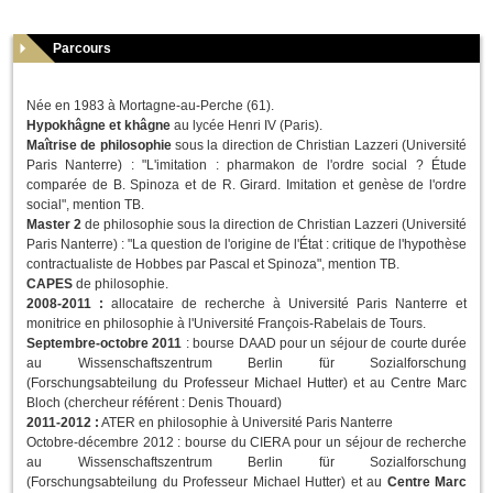
Parcours
Née en 1983 à Mortagne-au-Perche (61).
Hypokhâgne et khâgne
au lycée Henri IV (Paris).
Maîtrise de philosophie
sous la direction de Christian Lazzeri (Université
Paris Nanterre) : "L'imitation : pharmakon de l'ordre social ? Étude
comparée de B. Spinoza et de R. Girard. Imitation et genèse de l'ordre
social", mention TB.
Master 2
de philosophie sous la direction de Christian Lazzeri (Université
Paris Nanterre) : "La question de l'origine de l'État : critique de l'hypothèse
contractualiste de Hobbes par Pascal et Spinoza", mention TB.
CAPES
de philosophie.
2008-2011 :
allocataire de recherche à Université Paris Nanterre et
monitrice en philosophie à l'Université François-Rabelais de Tours.
Septembre-octobre 2011
: bourse DAAD pour un séjour de courte durée
au Wissenschaftszentrum Berlin für Sozialforschung
(Forschungsabteilung du Professeur Michael Hutter) et au Centre Marc
Bloch (chercheur référent : Denis Thouard)
2011-2012 :
ATER en philosophie à Université Paris Nanterre
Octobre-décembre 2012 : bourse du CIERA pour un séjour de recherche
au Wissenschaftszentrum Berlin für Sozialforschung
(Forschungsabteilung du Professeur Michael Hutter) et au
Centre Marc