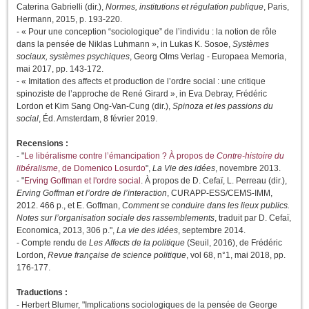
Caterina Gabrielli (dir.),
Normes, institutions et régulation publique
, Paris,
Hermann, 2015, p. 193-220.
- « Pour une conception “sociologique” de l’individu : la notion de rôle
dans la pensée de Niklas Luhmann », in Lukas K. Sosoe,
Systèmes
sociaux, systèmes psychiques
, Georg Olms Verlag - Europaea Memoria,
mai 2017, pp. 143-172.
- « Imitation des affects et production de l’ordre social : une critique
spinoziste de l’approche de René Girard », in Eva Debray, Frédéric
Lordon et Kim Sang Ong-Van-Cung (dir.),
Spinoza et les passions du
social
, Éd. Amsterdam, 8 février 2019.
Recensions :
- "
Le libéralisme contre l’émancipation ? À propos de
Contre-histoire du
libéralisme
, de Domenico Losurdo
",
La Vie des idées
, novembre 2013.
- "
Erving Goffman et l'ordre social
. À propos de D. Cefaï, L. Perreau (dir.),
Erving Goffman et l’ordre de l’interaction
, CURAPP-ESS/CEMS-IMM,
2012. 466 p., et E. Goffman,
Comment se conduire dans les lieux publics.
Notes sur l’organisation sociale des rassemblements
, traduit par D. Cefaï,
Economica, 2013, 306 p.",
La vie des idées
, septembre 2014.
- Compte rendu de
Les Affects de la politique
(Seuil, 2016), de Frédéric
Lordon,
Revue française de science politique
, vol 68, n°1, mai 2018, pp.
176-177.
Traductions :
- Herbert Blumer, "Implications sociologiques de la pensée de George