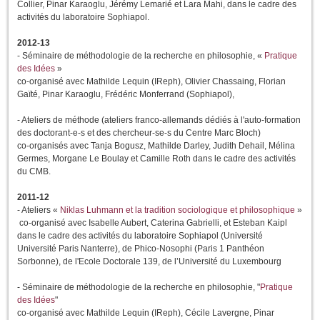
Collier, Pinar Karaoglu, Jérémy Lemarié et Lara Mahi, dans le cadre des
activités du laboratoire Sophiapol.
2012-13
- Séminaire de méthodologie de la recherche en philosophie, «
Pratique
des Idées
»
co-organisé avec Mathilde Lequin (IReph), Olivier Chassaing, Florian
Gaïté, Pinar Karaoglu, Frédéric Monferrand (Sophiapol),
- Ateliers de méthode (ateliers franco-allemands dédiés à l'auto-formation
des doctorant-e-s et des chercheur-se-s du Centre Marc Bloch)
co-organisés avec Tanja Bogusz, Mathilde Darley, Judith Dehail, Mélina
Germes, Morgane Le Boulay et Camille Roth dans le cadre des activités
du CMB.
2011-12
- Ateliers «
Niklas Luhmann et la tradition sociologique et philosophique
»
co-organisé avec Isabelle Aubert, Caterina Gabrielli, et Esteban Kaipl
dans le cadre des activités du laboratoire Sophiapol (Université
Université Paris Nanterre), de Phico-Nosophi (Paris 1 Panthéon
Sorbonne), de l'Ecole Doctorale 139, de l’Université du Luxembourg
- Séminaire de méthodologie de la recherche en philosophie, "
Pratique
des Idées
"
co-organisé avec Mathilde Lequin (IReph), Cécile Lavergne, Pinar