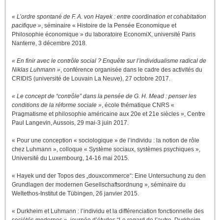
« L’ordre spontané de F. A. von Hayek : entre coordination et cohabitation
pacifique »
, séminaire « Histoire de la Pensée Economique et
Philosophie économique » du laboratoire EconomiX, université Paris
Nanterre, 3 décembre 2018.
« En finir avec le contrôle social ? Enquête sur l’individualisme radical de
Niklas Luhmann »
, conférence organisée dans le cadre des activités du
CRIDIS (université de Louvain La Neuve), 27 octobre 2017.
« Le concept de “contrôle” dans la pensée de G. H. Mead : penser les
conditions de la réforme sociale »
, école thématique CNRS «
Pragmatisme et philosophie américaine aux 20e et 21e siècles », Centre
Paul Langevin, Aussois, 29 mai-3 juin 2017.
« Pour une conception « sociologique » de l’individu : la notion de rôle
chez Luhmann », colloque « Système sociaux, systèmes psychiques »,
Université du Luxembourg, 14-16 mai 2015.
« Hayek und der Topos des „douxcommerce“: Eine Untersuchung zu den
Grundlagen der modernen Gesellschaftsordnung », séminaire du
Weltethos-Institut de Tübingen, 26 janvier 2015.
« Durkheim et Luhmann : l’individu et la différenciation fonctionnelle des