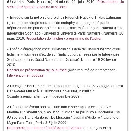
(Université Paris Nanterre), Nanterre 21 juin 2010
. Présentation du
séminaire / présentation de la séance
« Enquête sur la notion d'ordre chez Friedrich Hayek et Niklas Luhmann
», atelier d'ontologie sociale et de métaphysique, organisé par le
département de philosophie de Tours (Université François-Rabelais) et le
laboratoire Sophiapol (Université Université Paris Nanterre), Nanterre, 20
mars 2010.
Présentation de l'atelier
/
programme de l'atelier
« L'idée d'émergence chez Durkheim : au-delà de l'individualisme et du
holisme », journées d'étude sur l'individu, organisées par le laboratoire
Sophiapol (Paris Ouest Nanterre La Défense), Nanterre 19-20 février
2010.
Dossier de présentation de la journée
(avec résumé de l'intervention)
Intervention en podcast
« Emergenz bei Durkheim », Kolloquium "Allgemeine Soziologie" du Prof.
Hans-Peter Müller à la Humboldt Universität, Institut für
Sozialwissenschaften, Berlin, décembre 2009.
« L'économie évolutionniste : une forme spécifique d'évolution ? »,
Module sur l'évolution, "Evolution II", organisé par l'Ecole Doctorale 139
(Université Paris Nanterre), Le Muséum National d'Histoire Naturelle et
l'Agro Paris Tech, Paris, 3-5 juin 2009.
Programme du module
/
résumé de l'intervention
(en français et en