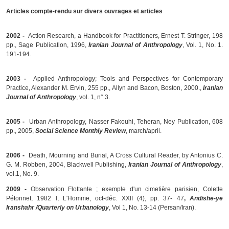
Articles compte-rendu sur divers ouvrages et articles
2002 -
Action Research, a Handbook for Practitioners, Ernest T. Stringer, 198
pp., Sage Publication, 1996,
Iranian Journal of Anthropology
, Vol. 1, No. 1.
191-194.
2003 -
Applied Anthropology; Tools and Perspectives for Contemporary
Practice, Alexander M. Ervin, 255 pp., Allyn and Bacon, Boston, 2000.,
Iranian
Journal of Anthropology
, vol. 1, n° 3.
2005 -
Urban Anthropology, Nasser Fakouhi, Teheran, Ney Publication, 608
pp., 2005,
Social Science Monthly Review
, march/april.
2006 -
Death, Mourning and Burial, A Cross Cultural Reader, by Antonius C.
G. M. Robben, 2004, Blackwell Publishing,
Iranian Journal of Anthropology
,
vol.1, No. 9.
2009 -
Observation Flottante ; exemple d'un cimetière parisien, Colette
Pétonnet, 1982 l, L'Homme, oct-déc. XXII (4), pp. 37- 47
,
Andishe-ye
Iranshahr /Quarterly on Urbanology
, Vol 1, No. 13-14 (Persan/Iran).