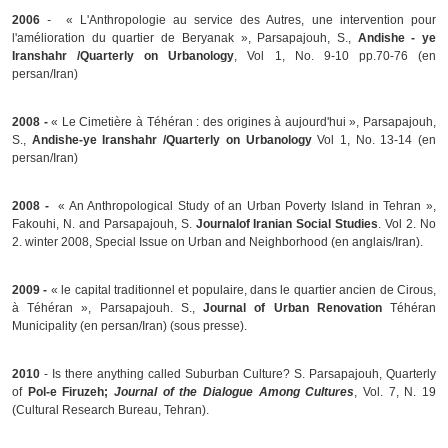
2006
-
«
L'Anthropologie au service des Autres, une intervention pour
l'amélioration du quartier de Beryanak
»
, Parsapajouh, S.,
Andishe - ye
Iranshahr /Quarterly on Urbanology
, Vol 1, No. 9-10 pp.70-76 (en
persan/Iran)
2008 -
«
Le Cimetière à Téhéran : des origines à aujourd'hui », Parsapajouh,
S.,
Andishe-ye Iranshahr /Quarterly on Urbanology
Vol 1, No. 13-14 (en
persan/Iran)
2008 -
« An Anthropological Study of an Urban Poverty Island in Tehran »,
Fakouhi, N. and Parsapajouh, S
.
Journal
of
Iranian Social Studies
. Vol 2. No
2. winter 2008, Special Issue on Urban and Neighborhood (en anglais/Iran).
2009 -
«
le capital traditionnel et populaire, dans le quartier ancien de Cirous,
à Téhéran », Parsapajouh. S.,
Journal of Urban Renovation
Téhéran
Municipality (en persan/Iran) (sous presse).
2010
- Is there anything called Suburban Culture? S. Parsapajouh, Quarterly
of
Pol-e Firuzeh;
Journal of the Dialogue Among Cultures
, Vol. 7, N. 19
(Cultural Research Bureau, Tehran).