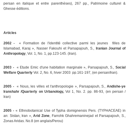
persan en italique et entre parenthèses), 267 pp., Patrimoine culturel &
Ghesse éditions.
Articles
2002 -
« Formation de l'identité collective parmi les jeunes filles de
Islamabad, Karaj
»
, Nasser Fakouhi et Parsapajouh, S.,
Iranian Journal of
Anthropology
, Vol. 1, No. 1, pp.123-145. (Iran).
2003 -
«
Etude Emic d'une habitation marginale
»,
Parsapajouh, S.,
Social
Welfare Quarterly
Vol. 2, No. 6, hiver 2003 pp.161-197, (en persan/Iran).
2005 -
«
Nous, les villes et l'anthropologie
»
, Parsapajouh, S.,
Andishe-ye
Iranshahr /Quarterly on Urbanology
,
Vol 1, No. 2. pp. 86-93, (en persan /
Iran)
2005 -
«
Ethnobotanical Use of Typha domignensis Pers. (TYPHACEAE) in
an: Sistan, Iran »,
Arid Zone
,
Farrohk Ghahremaninejad et
Parsapajouh, S.,
Zonas Aridas
. No.8 (en anglais/Perou)