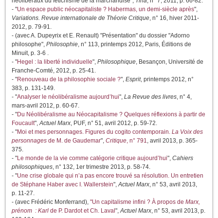
néolibéraux du fétichisme de la marchandise",
Tina
, n° 7, 2011, p. 66-82.
- "
Un espace public néocapitaliste ? Habermas, un demi-siècle après
",
Variations. Revue internationale de Théorie Critique
, n° 16, hiver 2011-
2012, p. 79-91.
- (avec A. Dupeyrix et E. Renault) "Présentation" du dossier "Adorno
philosophe",
Philosophie
, n° 113, printemps 2012, Paris, Éditions de
Minuit, p. 3-6 .
- "
Hegel : la liberté individuelle
",
Philosophique
, Besançon, Université de
Franche-Comté, 2012, p. 25-41.
- "
Renouveau de la philosophie sociale ?
",
Esprit
, printemps 2012, n°
383, p. 131-149.
- "
Analyser le néolibéralisme aujourd’hui
",
La Revue des livres
, n° 4,
mars-avril 2012, p. 60-67.
- "
Du Néolibéralisme au Néocapitalisme ? Quelques réflexions à partir de
Foucault
",
Actuel Marx
, PUF, n° 51, avril 2012, p. 59-72.
- "
Moi et mes personnages. Figures du cogito contemporain.
La Voix des
personnages
de M. de Gaudemar
",
Critique
, n° 791
, avril 2013, p. 365-
375.
- "
Le monde de la vie comme catégorie critique aujourd’hui
",
Cahiers
philosophiques
, n° 132, 1er trimestre 2013, p. 58-74.
­- "
Une crise globale qui n’a pas encore trouvé sa résolution. Un entretien
de Stéphane Haber avec I. Wallerstein
",
Actuel Marx
, n° 53, avril 2013,
p. 11-27.
- (avec Frédéric Monferrand),
"Un capitalisme infini ? À propos de
Marx,
prénom : Karl
de P. Dardot et Ch. Laval
",
Actuel Marx
, n° 53, avril 2013, p.