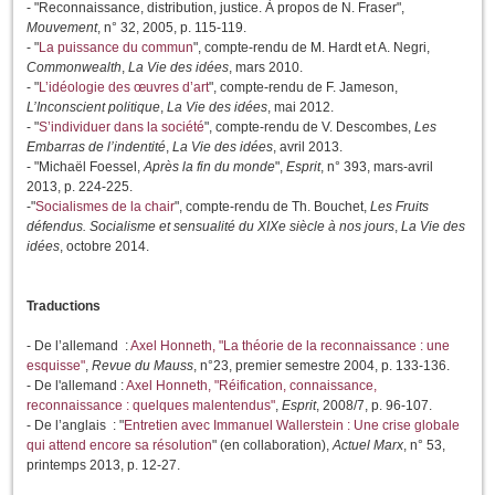
- "Reconnaissance, distribution, justice. À propos de N. Fraser",
Mouvement
, n° 32, 2005, p. 115-119.
- "
La puissance du commun
", compte-rendu de M. Hardt et A. Negri,
Commonwealth
,
La Vie des idées
, mars 2010.
- "
L’idéologie des œuvres d’art
", compte-rendu de F. Jameson,
L’Inconscient politique
,
La Vie des idées
, mai 2012.
- "
S’individuer dans la société
", compte-rendu de V. Descombes,
Les
Embarras de l’indentité
,
La Vie des idées
, avril 2013.
- "Michaël Foessel,
Après la fin du monde
",
Esprit
, n° 393, mars-avril
2013, p. 224-225.
-"
Socialismes de la chair
", compte-rendu de Th. Bouchet,
Les Fruits
défendus. Socialisme et sensualité du XIXe siècle à nos jours
,
La Vie des
idées
, octobre 2014.
Traductions
- De l’allemand :
Axel Honneth, "La théorie de la reconnaissance : une
esquisse"
,
Revue du Mauss
, n°23, premier semestre 2004, p. 133-136.
- De l'allemand :
Axel Honneth, "Réification, connaissance,
reconnaissance : quelques malentendus"
,
Esprit
, 2008/7, p. 96-107.
- De l’anglais : "
Entretien avec Immanuel Wallerstein : Une crise globale
qui attend encore sa résolution
" (en collaboration),
Actuel Marx
, n° 53,
printemps 2013, p. 12-27.