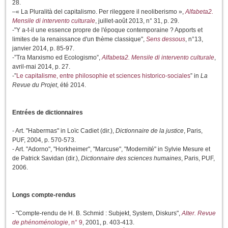
28.
–« La Pluralità del capitalismo. Per rileggere il neoliberismo »,
Alfabeta2.
Mensile di intervento culturale
, juillet-août 2013, n° 31, p. 29.
-"Y a-t-il une essence propre de l'époque contemporaine ? Apports et
limites de la renaissance d'un thème classique",
Sens dessous
, n°13,
janvier 2014, p. 85-97.
-”Tra Marxismo ed Ecologismo”,
Alfabeta2. Mensile di intervento culturale
,
avril-mai 2014, p. 27.
-”
Le capitalisme, entre philosophie et sciences historico-sociales
” in
La
Revue du Projet
, été 2014.
Entrées de dictionnaires
- Art. "Habermas" in Loïc Cadiet (dir.),
Dictionnaire de la justice
, Paris,
PUF, 2004, p. 570-573.
- Art. "Adorno", "Horkheimer", "Marcuse", "Modernité" in Sylvie Mesure et
de Patrick Savidan (dir.),
Dictionnaire des sciences humaines
, Paris, PUF,
2006.
Longs compte-rendus
- "Compte-rendu de H. B. Schmid : Subjekt, System, Diskurs",
Alter. Revue
de phénoménologie
, n° 9
, 2001, p. 403-413.