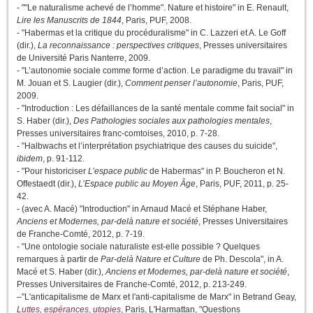
- ""Le naturalisme achevé de l’homme". Nature et histoire" in E. Renault,
Lire les Manuscrits de 1844
, Paris, PUF, 2008.
- "Habermas et la critique du procéduralisme" in C. Lazzeri et A. Le Goff
(dir.),
La reconnaissance : perspectives critiques
, Presses universitaires
de Université Paris Nanterre, 2009.
- "L’autonomie sociale comme forme d’action. Le paradigme du travail" in
M. Jouan et S. Laugier (dir.),
Comment penser l’autonomie
, Paris, PUF,
2009.
- "Introduction : Les défaillances de la santé mentale comme fait social" in
S. Haber (dir.),
Des Pathologies sociales aux pathologies mentales
,
Presses universitaires franc-comtoises, 2010, p. 7-28.
- "Halbwachs et l’interprétation psychiatrique des causes du suicide",
ibidem
, p. 91-112.
- "Pour historiciser
L’espace public
de Habermas" in P. Boucheron et N.
Offestaedt (dir.),
L’Espace public au Moyen Âge
, Paris, PUF, 2011, p. 25-
42.
- (avec A. Macé) "Introduction" in Arnaud Macé et Stéphane Haber,
Anciens et Modernes, par-delà nature et société
, Presses Universitaires
de Franche-Comté, 2012, p. 7-19.
- "Une ontologie sociale naturaliste est-elle possible ? Quelques
remarques à partir de
Par-delà Nature et Culture
de Ph. Descola", in A.
Macé et S. Haber (dir.),
Anciens et Modernes, par-delà nature et société
,
Presses Universitaires de Franche-Comté, 2012, p. 213-249.
–"L'anticapitalisme de Marx et l'anti-capitalisme de Marx" in Betrand Geay,
Luttes, espérances, utopies
, Paris, L'Harmattan, "Questions