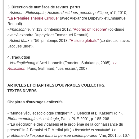
3. Direction de numéros de revues parus
- Astérion. Philosophie, Histoire des idées, pensée politique
, n°7, 2010,
"La Première Théorie Critique"
(avec Alexandre Dupeyrix et Emmanuel
Renault)
- Philosophie
, n° 113, printemps 2012,
"Adorno philosophe"
(co-dirigé
avec Alexandre Dupeyrix et Emmanuel Renault).
- Actuel Marx
, n°56, printemps 2013,
"Histoire globale"
(co-direction avec
Jacques Bidet).
4. Traduction
- Verdinglichung
d’Axel Honneth (Francfort, Suhrkamp, 2005) :
La
Réification
, Paris, Gallimard, "Les Essais", 2007.
ARTICLES ET CHAPITRES D'OUVRAGES COLLECTIFS,
TEXTES DIVERS
Chapitres d’ouvrages collectifs
- "Monde vécu et sociologie critique" in J. Benoist et B. Karsenti (dir.),
Phénoménologie et sociologie
, Paris, PUF, 2001, p. 185-208.
- "La géographie des vidaliens et le problème de la connaissance du
présent" in J. Benoist et F. Merlini (dir.),
Historicité et spatialité. Le
problème de l’espace dans la pensée contemporaine
, Vrin, 2001, p. 167-