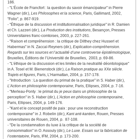
186.
- "L’École de Francfort : la question du savoir émancipateur" in Pierre
Wagner (dir.),
Les Philosophes et la science
, Paris, Gallimard, 2002,
"Folio", p. 867-919.
- "Éthique de la discussion et institutionnalisation juridique" in R. Damien
et Ch. Lazzeri (dir.),
La Production des institutions
, Besançon, Presses
Universitaires franc-comtoises, 2003, p. 227-261.
- "Raison et compréhension : la critique de Dilthey chez Husserl et
Habermas" in N. Zaccaï-Reyners (dir.),
Explication-compréhension.
Regards sur les sources et l’actualité d’une controverse épistémologique
,
Bruxelles, Éditions de l’Université de Bruxelles, 2003, p. 69-86.
- "L’éthique de la discussion et les limites de la neutralité déontologique"
in A. Tosel et M. Bienenstock (dir.),
La Raison pratique au XXe siècle.
Trajets et figures
, Paris, L’Harmattan, 2004, p. 157-178.
- "Introduction : La question du primat de la pratique" in S. Haber (dir.),
L’Action en philosophie contemporaine
, Paris, Ellipses, 2004, p. 7-16.
- "Merleau-Ponty : le primat du
je peux
dans un philosophie de la
perception" in S. Haber (dir.),
L’Action en philosophie contemporaine
,
Paris, Ellipses, 2004, p. 149-176.
- "Kant et le concept positif de paix : pour une reconstruction
contemporaine" in J. Robelin (dir.),
Kant anti-kantien
, Rouen, Presses
universitaires de Rouen, 2004, p. 87-108.
- "De la condamnation du luxe à la critique de la société de
consommation" in O. Assouly (dir.),
Le Luxe. Essais sur la fabrication de
l’ostentatoire
, Paris, IFM, 2004, p. 173-200.