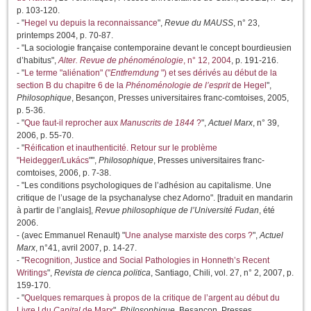
p. 103-120.
- "
Hegel vu depuis la reconnaissance
",
Revue du MAUSS
, n° 23,
printemps 2004, p. 70-87.
- "La sociologie française contemporaine devant le concept bourdieusien
d’habitus",
Alter. Revue de phénoménologie
, n° 12, 2004
, p. 191-216.
- "
Le terme "aliénation" ("
Entfremdung
") et ses dérivés au début de la
section B du chapitre 6 de la
Phénoménologie de l’esprit
de Hegel
",
Philosophique
, Besançon, Presses universitaires franc-comtoises, 2005,
p. 5-36.
- "
Que faut-il reprocher aux
Manuscrits de 1844
?
",
Actuel Marx
, n° 39,
2006, p. 55-70.
- "
Réification et inauthenticité. Retour sur le problème
"Heidegger/Lukács
"",
Philosophique
, Presses universitaires franc-
comtoises, 2006, p. 7-38.
- "Les conditions psychologiques de l’adhésion au capitalisme. Une
critique de l’usage de la psychanalyse chez Adorno". [traduit en mandarin
à partir de l’anglais],
Revue philosophique de l’Université Fudan
, été
2006.
- (avec Emmanuel Renault) "
Une analyse marxiste des corps ?
",
Actuel
Marx
, n°41, avril 2007, p. 14-27.
- "
Recognition, Justice and Social Pathologies in Honneth’s Recent
Writings
",
Revista de cienca politica
, Santiago, Chili, vol. 27, n° 2, 2007, p.
159-170.
- "
Quelques remarques à propos de la critique de l’argent au début du
Livre I du
Capital
de Marx
",
Philosophique
, Besançon, Presses