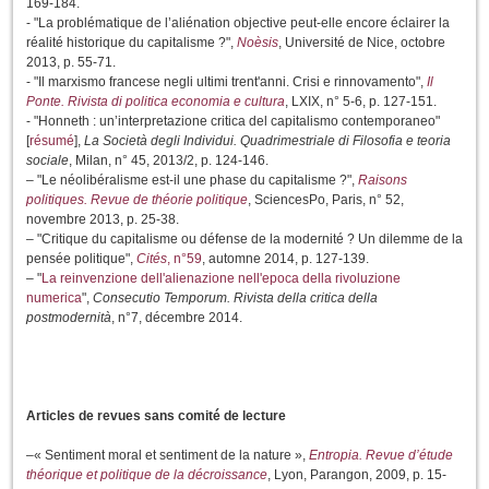
169-184.
- "La problématique de l’aliénation objective peut-elle encore éclairer la
réalité historique du capitalisme ?",
Noèsis
, Université de Nice, octobre
2013, p. 55-71.
- "Il marxismo francese negli ultimi trent'anni. Crisi e rinnovamento",
Il
Ponte. Rivista di politica economia e cultura
, LXIX, n° 5-6, p. 127-151.
- "Honneth : un’interpretazione critica del capitalismo contemporaneo"
[
résumé
],
La Società degli Individui. Quadrimestriale di Filosofia e teoria
sociale
, Milan, n° 45, 2013/2, p. 124-146.
– "Le néolibéralisme est-il une phase du capitalisme ?",
Raisons
politiques. Revue de théorie politique
, SciencesPo, Paris, n° 52,
novembre 2013, p. 25-38.
– "Critique du capitalisme ou défense de la modernité ? Un dilemme de la
pensée politique",
Cités
, n°59
, automne 2014, p. 127-139.
– "
La reinvenzione dell'alienazione nell'epoca della rivoluzione
numerica
",
Consecutio Temporum. Rivista della critica della
postmodernità
, n°7, décembre 2014.
Articles de revues sans comité de lecture
–« Sentiment moral et sentiment de la nature »,
Entropia. Revue d’étude
théorique et politique de la décroissance
, Lyon, Parangon, 2009, p. 15-