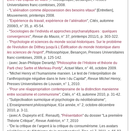
Universitaires franc-comtoises, 2008.
- "
L’aliénation comme dépossession des besoins vitaux
" [Entretien],
Mouvements
, printemps 2008.
- "
Expérience du travail, expérience de l’aliénation
",
Cités
, automne
2008/3, n° 35, p. 45-54.
- "
Sociologies de l’individu et approches psychanalytiques : quelques
convergences
",
Revue du Mauss
, n° 37, printemps 2011/1, p. 303-322.
- "
Psychologie et sciences du monde social-historiques. Sur le problème
de l'évolution de Dilthey jusqu'à
L'Édification du monde historique dans
les sciences de l'esprit
",
Philosophique
, Besançon, Presses Universitaires
franc-comtoises, 2009, p. 125-142.
- (avec Jean-Philippe Deranty) "
Philosophie de l’Histoire et théorie du
Parti chez Sartre et Merleau-Ponty
",
Actuel Marx
, n° 46, octobre 2009.
- "Michel Henry et l’humanisme marxien. Le test de l’interprétation de
l’anthropologie négative dans le livre I du
Capital
",
Revue Michel Henry
,
Presses Universitaires de Louvain, n° 1, 2010.
- "
Pour une réappropriation contemporaine de la distinction marxienne
entre socialisme et communisme
",
Cités
, n° 43, automne 2010, p. 31-42.
- "Subjectivation surmoïque et psychologie du néolibéralisme",
L’Enseignement philosophique
, 61e année, n° 2, octobre-décembre
2010, p. 3-11.
- (avec A. Dupeyrix et E. Renault), "
Présentation
" du dossier "La première
Théorie Critique"
, Revue Astérion,
n° 7, 2010
- "De la critique de l’argent à la critique du consumérisme. Les avatars