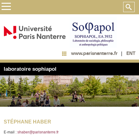
ENT
www.parisnanterre.fr
laboratoire sophiapol
STÉPHANE HABER
E-mail :
shaber@parisnanterre.fr