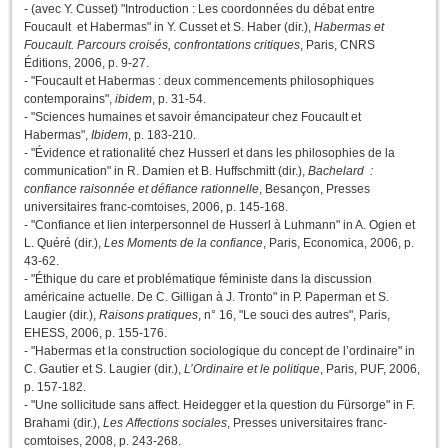
- (avec Y. Cusset) "Introduction : Les coordonnées du débat entre
Foucault et Habermas" in Y. Cusset et S. Haber (dir.),
Habermas et
Foucault. Parcours croisés, confrontations critiques
, Paris, CNRS
Éditions, 2006, p. 9-27.
- "Foucault et Habermas : deux commencements philosophiques
contemporains",
ibidem
, p. 31-54.
- "Sciences humaines et savoir émancipateur chez Foucault et
Habermas",
Ibidem
, p. 183-210.
- "Évidence et rationalité chez Husserl et dans les philosophies de la
communication" in R. Damien et B. Huffschmitt (dir.),
Bachelard :
confiance raisonnée et défiance rationnelle
, Besançon, Presses
universitaires franc-comtoises, 2006, p. 145-168.
- "Confiance et lien interpersonnel de Husserl à Luhmann" in A. Ogien et
L. Quéré (dir.),
Les Moments de la confiance
, Paris, Economica, 2006, p.
43-62.
- "Éthique du care et problématique féministe dans la discussion
américaine actuelle. De C. Gilligan à J. Tronto" in P. Paperman et S.
Laugier (dir.),
Raisons pratiques
, n° 16, "Le souci des autres", Paris,
EHESS, 2006, p. 155-176.
- "Habermas et la construction sociologique du concept de l’ordinaire" in
C. Gautier et S. Laugier (dir.),
L’Ordinaire et le politique
, Paris, PUF, 2006,
p. 157-182.
- "Une sollicitude sans affect. Heidegger et la question du Fürsorge" in F.
Brahami (dir.),
Les Affections sociales
, Presses universitaires franc-
comtoises, 2008, p. 243-268.