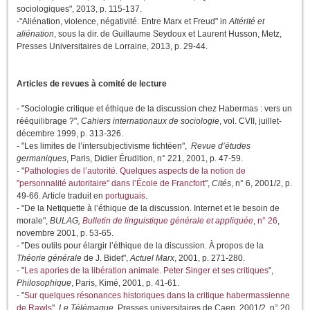
sociologiques", 2013, p. 115-137.
-"Aliénation, violence, négativité. Entre Marx et Freud" in
Altérité et
aliénation
, sous la dir. de Guillaume Seydoux et Laurent Husson, Metz,
Presses Universitaires de Lorraine, 2013, p. 29-44.
Articles de revues à comité de lecture
- "Sociologie critique et éthique de la discussion chez Habermas : vers un
rééquilibrage ?",
Cahiers internationaux de sociologie
, vol. CVII, juillet-
décembre 1999, p. 313-326.
- "Les limites de l’intersubjectivisme fichtéen",
Revue d’études
germaniques
, Paris, Didier Érudition, n° 221, 2001, p. 47-59.
- "
Pathologies de l’autorité. Quelques aspects de la notion de
"personnalité autoritaire" dans l’École de Francfort
",
Cités
, n° 6, 2001/2, p.
49-66. Article traduit en
portuguais
.
- "De la Netiquette à l’éthique de la discussion. Internet et le besoin de
morale",
BULAG,
Bulletin de linguistique générale et appliquée
, n° 26
,
novembre 2001, p. 53-65.
- "Des outils pour élargir l’éthique de la discussion. À propos de la
Théorie générale
de J. Bidet",
Actuel Marx
, 2001, p. 271-280.
- "
Les apories de la libération animale. Peter Singer et ses critiques
",
Philosophique
, Paris, Kimé, 2001, p. 41-61.
- "
Sur quelques résonances historiques dans la critique habermassienne
de Rawls
",
Le Télémaque
, Presses universitaires de Caen, 2001/2, n° 20,