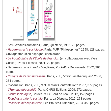
- Les Sciences humaines
, Paris, Quintette, 1995, 72 pages.
-
Habermas et la sociologie
, Paris, PUF, "Philosophies", 1998, 128 pages.
Ouvrage traduit en espagnol et en arabe.
- Le Vocabulaire de l’École de Francfort
(en collaboration avec Yves
Cusset), Paris, Ellipses, 2001, 70 pages.
-
Habermas : une introduction
, Paris, Pocket/La Découverte, 2002, 361
pages.
- Critique de l’antinaturalisme
, Paris, PUF, "Pratiques théoriques", 2006,
264 pages.
-
L’Aliénation
, Paris, PUF,
"
Actuel Marx Confrontation", 2007, 377 pages.
- L’Homme dépossédé
, Paris, CNRS Éditions, 2009, 272 pages.
- Freud sociologue
, Bordeaux, Le Bord de l’eau, 2012, 157 pages.
-
Freud et la théorie sociale
, Paris, La Dispute, 2012, 278 pages.
- Penser le néocapitalisme
, Les Prairies Ordinaires, 2013, 350 pages.