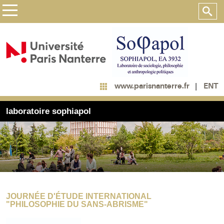
ENT
www.parisnanterre.fr
laboratoire sophiapol
JOURNÉE D'ÉTUDE INTERNATIONAL
"PHILOSOPHIE DU SANS-ABRISME"