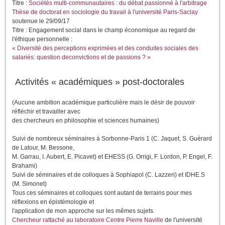
Titre :
Sociétés multi-communautaires : du débat passionné à l'arbitrage
Thèse de doctorat en sociologie du travail à l'université Paris-Saclay
soutenue le 29/09/17
Titre : Engagement social dans le champ économique au regard de
l'éthique personnelle :
« Diversité des perceptions exprimées et des conduites sociales des
salariés: question deconvictions et de passions ? »
Activités « académiques » post-doctorales
(Aucune ambition académique particulière mais le désir de pouvoir
réfléchir et travailler avec
des chercheurs en philosophie et sciences humaines)
Suivi de nombreux séminaires à Sorbonne-Paris 1 (C. Jaquet, S. Guérard
de Latour, M. Bessone,
M. Garrau, I. Aubert, E. Picavet) et EHESS (G. Orrigi, F. Lordon, P. Engel, F.
Brahami)
Suivi de séminaires et de colloques à Sophiapol (C. Lazzeri) et IDHE.S
(M. Simonet)
Tous ces séminaires et colloques sont autant de terrains pour mes
réflexions en épistémologie et
l'application de mon approche sur les mêmes sujets.
Chercheur rattaché au laboratoire Centre Pierre Naville
de l'université