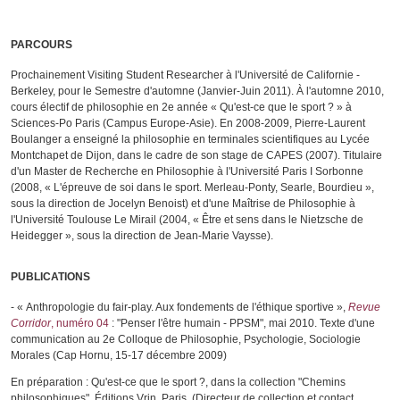
PARCOURS
Prochainement Visiting Student Researcher à l'Université de Californie -
Berkeley, pour le Semestre d'automne (Janvier-Juin 2011). À l'automne 2010,
cours électif de philosophie en 2e année « Qu'est-ce que le sport ? » à
Sciences-Po Paris (Campus Europe-Asie). En 2008-2009, Pierre-Laurent
Boulanger a enseigné la philosophie en terminales scientifiques au Lycée
Montchapet de Dijon, dans le cadre de son stage de CAPES (2007). Titulaire
d'un Master de Recherche en Philosophie à l'Université Paris I Sorbonne
(2008, « L'épreuve de soi dans le sport. Merleau-Ponty, Searle, Bourdieu »,
sous la direction de Jocelyn Benoist) et d'une Maîtrise de Philosophie à
l'Université Toulouse Le Mirail (2004, « Être et sens dans le Nietzsche de
Heidegger », sous la direction de Jean-Marie Vaysse).
PUBLICATIONS
- « Anthropologie du fair-play. Aux fondements de l'éthique sportive »,
Revue
Corridor
, numéro 04
: "Penser l'être humain - PPSM", mai 2010. Texte d'une
communication au 2e Colloque de Philosophie, Psychologie, Sociologie
Morales (Cap Hornu, 15-17 décembre 2009)
En préparation :
Qu'est-ce que le sport ?
, dans la collection "Chemins
philosophiques", Éditions Vrin, Paris. (Directeur de collection et contact