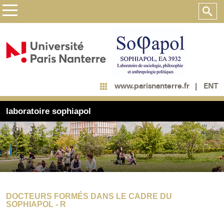
ENT
www.parisnanterre.fr
laboratoire sophiapol
DOCTEURS FORMÉS DANS LE CADRE DU
SOPHIAPOL - R